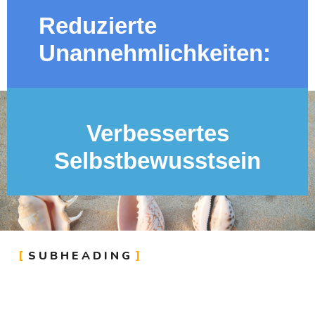
Reduzierte
Unannehmlichkeiten:
Verbessertes
Selbstbewusstsein
SUBHEADING