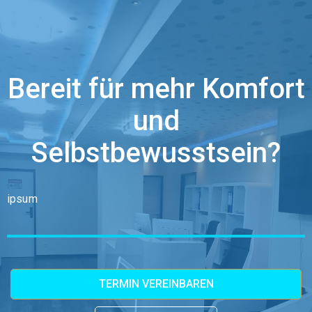
Bereit für mehr Komfort
und
Selbstbewusstsein?
ipsum
TERMIN VEREINBAREN