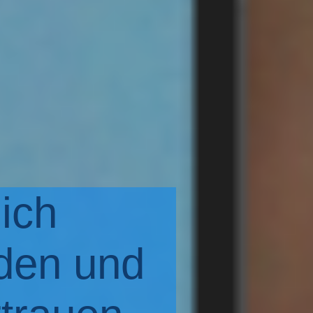
lich
den und