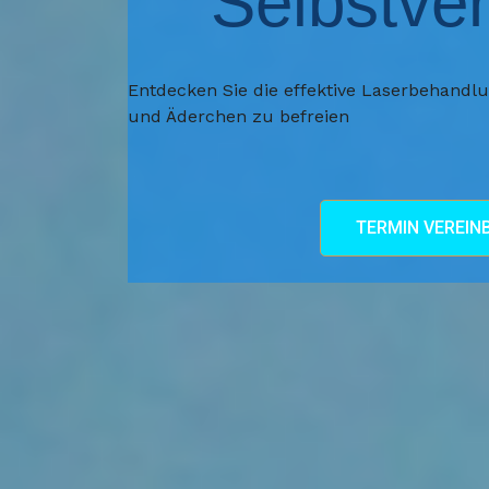
Selbstve
Entdecken Sie die effektive Laserbehandl
und Äderchen zu befreien
TERMIN VEREIN