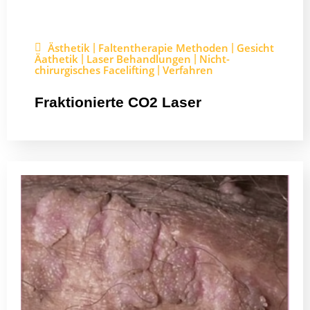
Ästhetik
Faltentherapie Methoden
Gesicht
|
|
Äathetik
Laser Behandlungen
Nicht-
|
|
chirurgisches Facelifting
Verfahren
|
Fraktionierte CO2 Laser