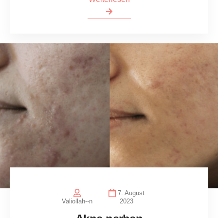
7. August
Valiollah--n
2023