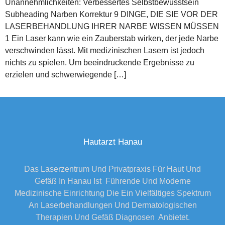
Unannehmlichkeiten: Verbessertes Selbstbewusstsein
Subheading Narben Korrektur 9 DINGE, DIE SIE VOR DER
LASERBEHANDLUNG IHRER NARBE WISSEN MÜSSEN
1 Ein Laser kann wie ein Zauberstab wirken, der jede Narbe
verschwinden lässt. Mit medizinischen Lasern ist jedoch
nichts zu spielen. Um beeindruckende Ergebnisse zu
erzielen und schwerwiegende […]
Hautarzt Hanau
Das Laserzentrum Und Privatpraxis Für Haut Und
Gefäß In Hanau Ist Führende Und Moderne
Medizinische Einrichtung Die Ein Vielfältiges Spektrum
An Laserbehandlungen Und Dermatologischen
Therapien Und Gefäß Diagnosen Anbietet.